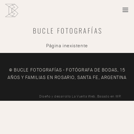
BUCLE FOTOGRAFÍAS
Página inexistente
© BUCLE FOTOGRAFÍAS • FOTÓGRAFA DE BODAS, 15
AÑOS Y FAMILIAS EN ROSARIO, SANTA FE, ARGENTINA
Diseño y desarrollo
La Vuelta Web
. Basado en
WP
.