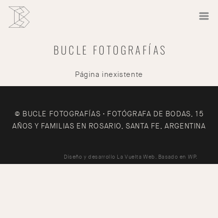
BUCLE FOTOGRAFÍAS
Página inexistente
© BUCLE FOTOGRAFÍAS • FOTÓGRAFA DE BODAS, 15
AÑOS Y FAMILIAS EN ROSARIO, SANTA FE, ARGENTINA
Diseño y desarrollo
La Vuelta Web
. Basado en
WP
.