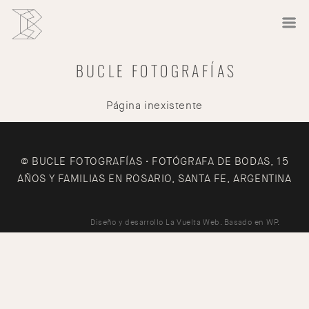
BUCLE FOTOGRAFÍAS
Página inexistente
© BUCLE FOTOGRAFÍAS • FOTÓGRAFA DE BODAS, 15
AÑOS Y FAMILIAS EN ROSARIO, SANTA FE, ARGENTINA
Diseño y desarrollo
La Vuelta Web
. Basado en
WP
.